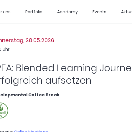
r uns
Portfolio
Academy
Events
Aktue
nerstag, 28.05.2026
0 Uhr
RFA: Blended Learning Journe
rfolgreich aufsetzen
elopmental Coffee Break
egorie:
Online Meetings