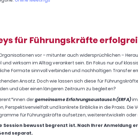
eys für Führungskräfte erfolgre
ganisationen vor – mitunter auch widersprüchlichen – Herausf
l und wirksam im Alltag verankert sein. Ein Fokus nur auf kla
edliche Formate sinnvoll verbinden und nachhaltigen Transfer e
echenden Ansatz. Doch wie lassen sich diese für Führungskräft
nden und über einen längeren Zeitraum zu begleiten?
ferent*innen
der
gemeinsame Erfahrungsaustausch (ERFA)
im 
Perspektivenvielfalt und konkrete Einblicke in die Praxis.
Die 
ogramme für Führungskräfte aufsetzen, weiterentwickeln oder
se Session bewusst begrenzt ist. Nach Ihrer Anmeldung e
ßend separat.