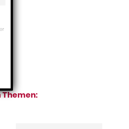
er
en Themen: