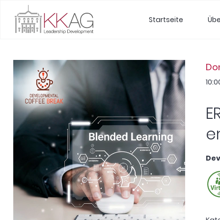
Startseite
Übe
Don
10:0
E
e
Dev
Kat