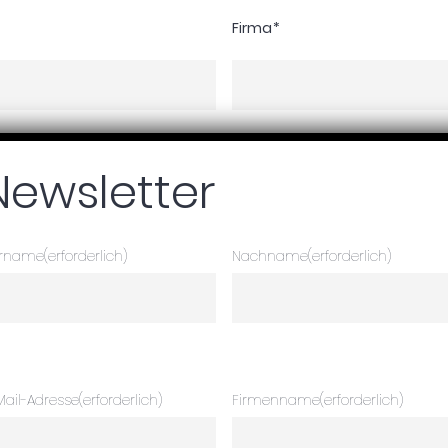
Firma
*
Newsletter
Rufnummer
*
rname
(erforderlich)
Nachname
(erforderlich)
Mail-Adresse
(erforderlich)
Firmenname
(erforderlich)
ausklick aus unserem System löschen.