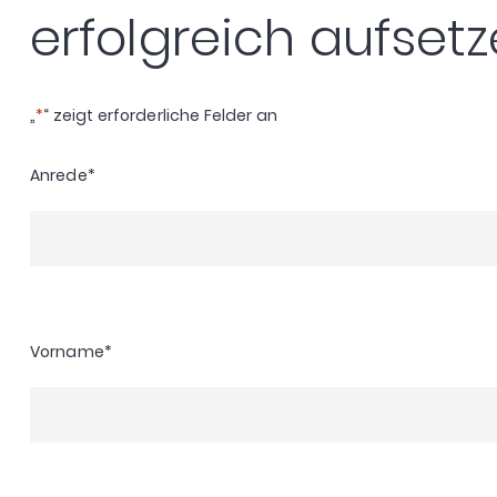
erfolgreich aufset
„
*
“ zeigt erforderliche Felder an
Anrede
*
Vorname
*