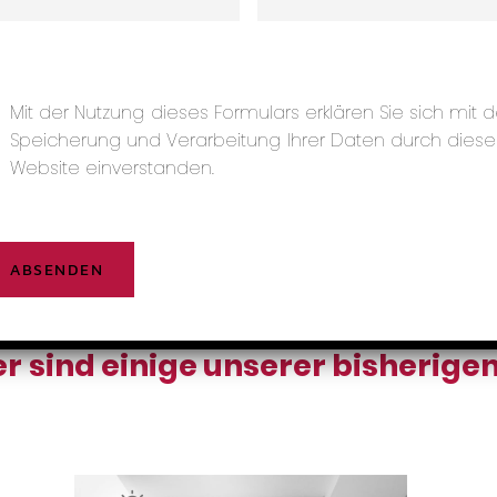
rmationen zum
Datenschutz
.
ivacy
(erforderlich)
Mit der Nutzung dieses Formulars erklären Sie sich mit d
Speicherung und Verarbeitung Ihrer Daten durch diese
Website einverstanden.
r sind einige unserer bisherig