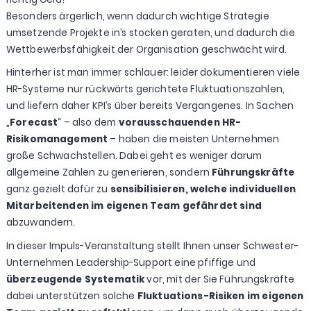
Besonders ärgerlich, wenn dadurch wichtige Strategie
umsetzende Projekte in’s stocken geraten, und dadurch die
Wettbewerbsfähigkeit der Organisation geschwächt wird.
Hinterher ist man immer schlauer: leider dokumentieren viele
HR-Systeme nur rückwärts gerichtete Fluktuationszahlen,
und liefern daher KPI’s über bereits Vergangenes. In Sachen
„
Forecast
“ – also dem
vorausschauenden HR-
Risikomanagement
– haben die meisten Unternehmen
große Schwachstellen. Dabei geht es weniger darum
allgemeine Zahlen zu generieren, sondern
Führungskräfte
ganz gezielt dafür zu
sensibilisieren, welche individuellen
Mitarbeitenden
im eigenen Team
gefährdet
sind
abzuwandern.
In dieser Impuls-Veranstaltung stellt Ihnen unser Schwester-
Unternehmen Leadership-Support eine pfiffige und
überzeugende Systematik
vor, mit der Sie Führungskräfte
dabei unterstützen solche
Fluktuations-Risiken im eigenen