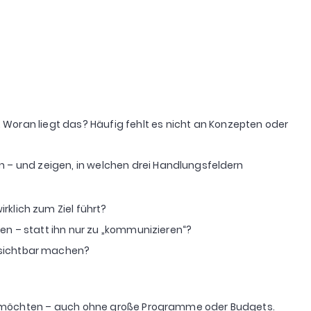
. Woran liegt das? Häufig fehlt es nicht an Konzepten oder
 – und zeigen, in welchen drei Handlungsfeldern
rklich zum Ziel führt?
n – statt ihn nur zu „kommunizieren“?
 sichtbar machen?
ken möchten – auch ohne große Programme oder Budgets.