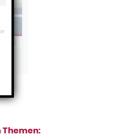
er
en Themen: