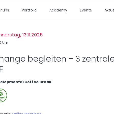
r uns
Portfolio
Academy
Events
Aktue
nerstag, 13.11.2025
0 Uhr
hange begleiten – 3 zentrale
E
elopmental Coffee Break
egorie:
Online Meetings