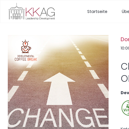
Startseite
Übe
Don
10:0
C
O
Dev
Kat