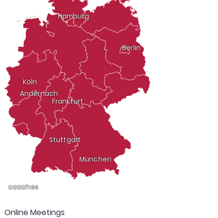
Hamburg
Berlin
Köln
Andernach
Frankfurt
Stuttgart
München
coaches
Online Meetings