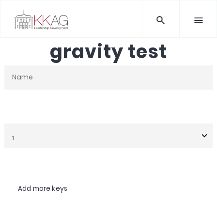
gravity test
Name
Untitled
Post
Add more keys
Custom
Field
1