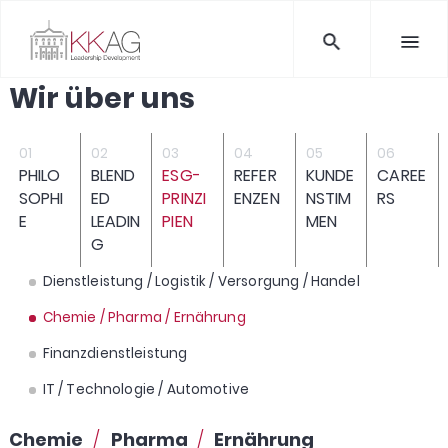
Wir über uns
PHILO
BLEND
ESG-
REFER
KUNDE
CAREE
SOPHI
ED
PRINZI
ENZEN
NSTIM
RS
E
LEADIN
PIEN
MEN
G
Dienstleistung / Logistik / Versorgung / Handel
Chemie / Pharma / Ernährung
Finanzdienstleistung
IT / Technologie / Automotive
Chemie
/
Pharma
/
Ernährung