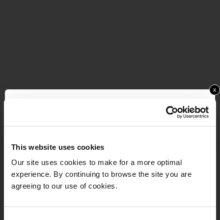
x
Ggf. können Sie sich aber
auch online nur
spezielle Themen rauspicken
- rufen Sie uns
dazu gerne an unter Tel 02632 - 46933. Wir bieten
This website uses cookies
aber auch immer wieder unsere Developmental
Coffee Breaks an mit unterschiedlichen Themen
Our site uses cookies to make for a more optimal
experience. By continuing to browse the site you are
aus PE & OE - hier geht es zur Anmeldung:
agreeing to our use of cookies.
kkag.com/produkt/developmental-coffee-breaks